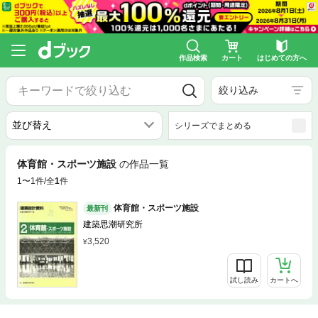
作品検索
カート
はじめての方へ
絞り込み
シリーズでまとめる
体育館・スポーツ施設
の作品一覧
1〜1件/全
1
件
体育館・スポーツ施設
最新刊
建築思潮研究所
3,520
試し読み
カートへ