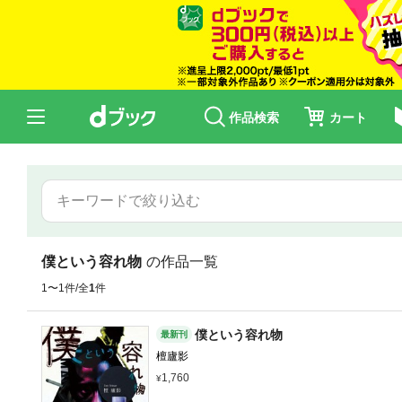
作品検索
カート
僕という容れ物
の作品一覧
1〜1件/全
1
件
僕という容れ物
最新刊
檀廬影
1,760