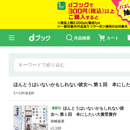
作品検索
カート
ほんとうはいないかもしれない彼女へ 第１回 本にし
1〜1件/全
1
件
ほんとうはいないかもしれない彼
最新刊
女へ 第１回 本にしたい大賞受賞作
舟崎泉美
1,188