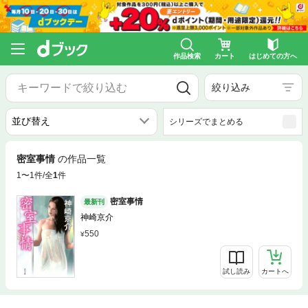
作品検索
カート
はじめての方へ
絞り込み
シリーズでまとめる
密室事情
の作品一覧
1〜1件/全
1
件
密室事情
最新刊
神崎京介
550
試し読み
カートへ