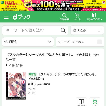
作品検索
カート
はじめての方へ
絞り込み
シリーズでまとめる
【フルカラー】シーツの中ではふたりぼっち。《合本版》
の作
品一覧
1〜1件/全
1
件
【フルカラー】シーツの中ではふたりぼっち。
最新刊
《合本版》１
春野しゅん uroco
マンガ
1,111