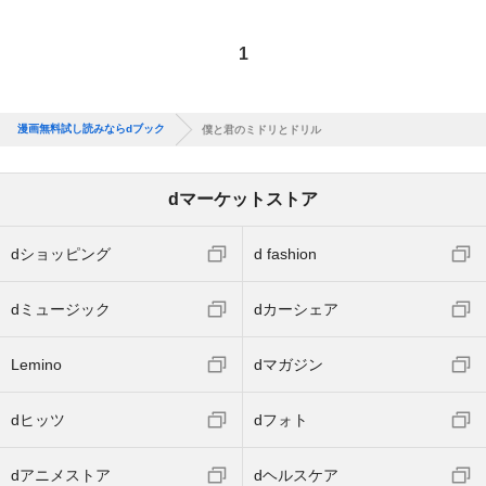
1
漫画無料試し読みならdブック
僕と君のミドリとドリル
dマーケットストア
dショッピング
d fashion
dミュージック
dカーシェア
Lemino
dマガジン
dヒッツ
dフォト
dアニメストア
dヘルスケア