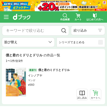
作品検索
カート
はじめての方へ
絞り込み
シリーズでまとめる
僕と君のミドリとドリル
の作品一覧
1〜1件/全
1
件
僕と君のミドリとドリル
最新刊
イシノアヤ
マンガ
660
試し読み
カートへ