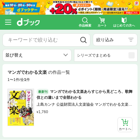
作品検索
カート
はじめての方へ
絞り込み
シリーズでまとめる
マンガでわかる文楽
の作品一覧
1〜1件/全
1
件
マンガでわかる文楽あらすじから見どころ、歌舞
最新刊
伎との違いまで全部わかる
上島カンナ 公益財団法人文楽協会 マンガでわかる文楽編
集部
1,760
カートへ