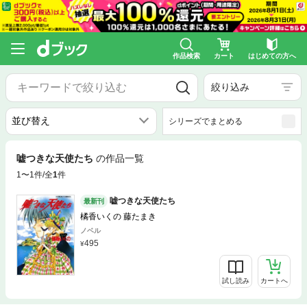
作品検索
カート
はじめての方へ
絞り込み
シリーズでまとめる
嘘つきな天使たち
の作品一覧
1〜1件/全
1
件
嘘つきな天使たち
最新刊
橘香いくの 藤たまき
ノベル
495
試し読み
カートへ