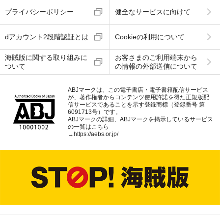
プライバシーポリシー
健全なサービスに向けて
dアカウント2段階認証とは
Cookieの利用について
海賊版に関する取り組みに
お客さまのご利用端末から
ついて
の情報の外部送信について
ABJマークは、この電子書店・電子書籍配信サービス
が、著作権者からコンテンツ使用許諾を得た正規版配
信サービスであることを示す登録商標（登録番号 第
6091713号）です。
ABJマークの詳細、ABJマークを掲示しているサービス
の一覧はこちら
→
https://aebs.or.jp/