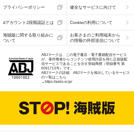
プライバシーポリシー
健全なサービスに向けて
dアカウント2段階認証とは
Cookieの利用について
海賊版に関する取り組みに
お客さまのご利用端末から
ついて
の情報の外部送信について
ABJマークは、この電子書店・電子書籍配信サービス
が、著作権者からコンテンツ使用許諾を得た正規版配
信サービスであることを示す登録商標（登録番号 第
6091713号）です。
ABJマークの詳細、ABJマークを掲示しているサービス
の一覧はこちら
→
https://aebs.or.jp/