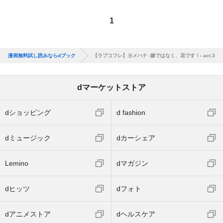
1
漫画無料試し読みならdブック
【ラブコフレ】ヨメハナ -嫁ではなく、花です！- act.3
dマーケットストア
dショッピング
d fashion
dミュージック
dカーシェア
Lemino
dマガジン
dヒッツ
dフォト
dアニメストア
dヘルスケア