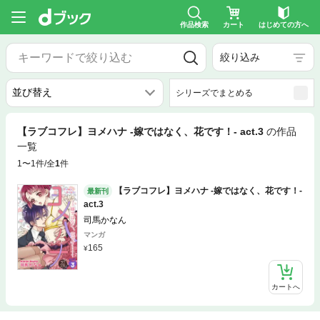
作品検索
カート
はじめての方へ
絞り込み
シリーズでまとめる
【ラブコフレ】ヨメハナ -嫁ではなく、花です！- act.3
の作品
一覧
1〜1件/全
1
件
【ラブコフレ】ヨメハナ -嫁ではなく、花です！-
最新刊
act.3
司馬かなん
マンガ
165
カートへ