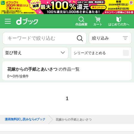
作品検索
カート
はじめての方へ
絞り込み
シリーズでまとめる
花嫁からの手紙とあいさつ
の作品一覧
0〜0件/全
0
件
1
漫画無料試し読みならdブック
花嫁からの手紙とあいさつ