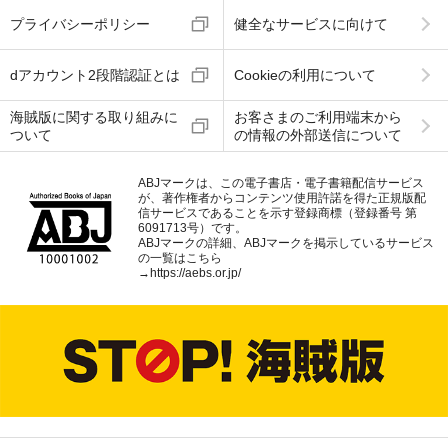
プライバシーポリシー
健全なサービスに向けて
dアカウント2段階認証とは
Cookieの利用について
海賊版に関する取り組みに
お客さまのご利用端末から
ついて
の情報の外部送信について
ABJマークは、この電子書店・電子書籍配信サービス
が、著作権者からコンテンツ使用許諾を得た正規版配
信サービスであることを示す登録商標（登録番号 第
6091713号）です。
ABJマークの詳細、ABJマークを掲示しているサービス
の一覧はこちら
→
https://aebs.or.jp/