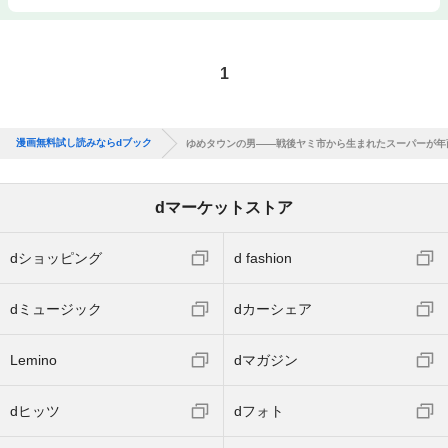
1
漫画無料試し読みならdブック
ゆめタウンの男――戦後ヤミ市から生まれたスーパーが年
dマーケットストア
dショッピング
d fashion
dミュージック
dカーシェア
Lemino
dマガジン
dヒッツ
dフォト