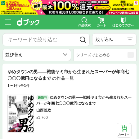
作品検索
カート
はじめての方へ
絞り込み
シリーズでまとめる
ゆめタウンの男――戦後ヤミ市から生まれたスーパーが年商七
〇〇〇億円になるまで
の作品一覧
1〜1件/全
1
件
ゆめタウンの男――戦後ヤミ市から生まれたスー
最新刊
パーが年商七〇〇〇億円になるまで
山西義政
1,760
カートへ