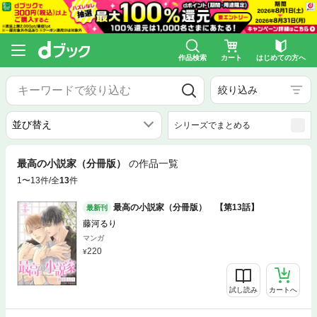
作品検索
カート
はじめての方へ
絞り込み
シリーズでまとめる
最高の小説家（分冊版）
の作品一覧
1〜13件/全
13
件
最高の小説家（分冊版） 【第13話】
最新刊
藤河るり
マンガ
220
試し読み
カートへ