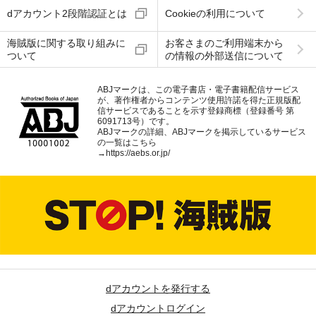
dアカウント2段階認証とは
Cookieの利用について
海賊版に関する取り組みに
お客さまのご利用端末から
ついて
の情報の外部送信について
ABJマークは、この電子書店・電子書籍配信サービス
が、著作権者からコンテンツ使用許諾を得た正規版配
信サービスであることを示す登録商標（登録番号 第
6091713号）です。
ABJマークの詳細、ABJマークを掲示しているサービス
の一覧はこちら
→
https://aebs.or.jp/
dアカウントを発行する
dアカウントログイン