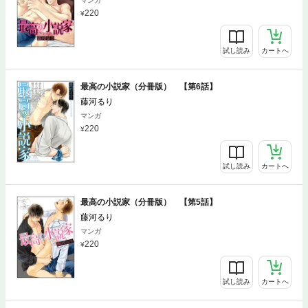
マンガ
220
試し読み
カートへ
最高の小説家（分冊版） 【第6話】
藤河るり
マンガ
220
試し読み
カートへ
最高の小説家（分冊版） 【第5話】
藤河るり
マンガ
220
試し読み
カートへ