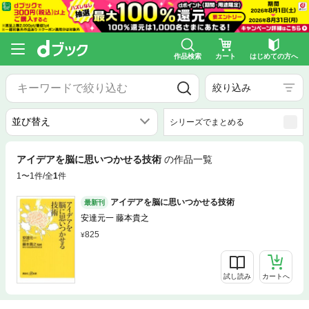
作品検索
カート
はじめての方へ
絞り込み
シリーズでまとめる
アイデアを脳に思いつかせる技術
の作品一覧
1〜1件/全
1
件
アイデアを脳に思いつかせる技術
最新刊
安達元一 藤本貴之
825
試し読み
カートへ