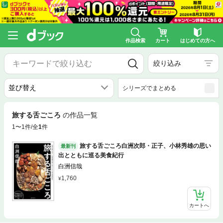
作品検索
カート
はじめての方へ
絞り込み
シリーズでまとめる
旅する舌ごころ
の作品一覧
1〜1件/全
1
件
旅する舌ごころ白洲次郎・正子、小林秀雄の思い
最新刊
出とともに巡る美食紀行
白洲信哉
1,760
カートへ