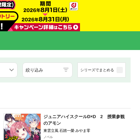
絞り込み
シリーズでまとめる
ジュニアハイスクールD×D 2 授業参観
のアモン
東雲立風 石踏一榮 みやま零
ノベル