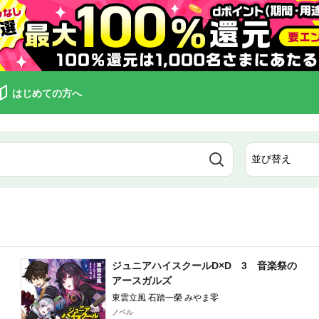
はじめての方へ
ジュニアハイスクールD×D 3 音楽祭の
アースガルズ
東雲立風 石踏一榮 みやま零
ノベル