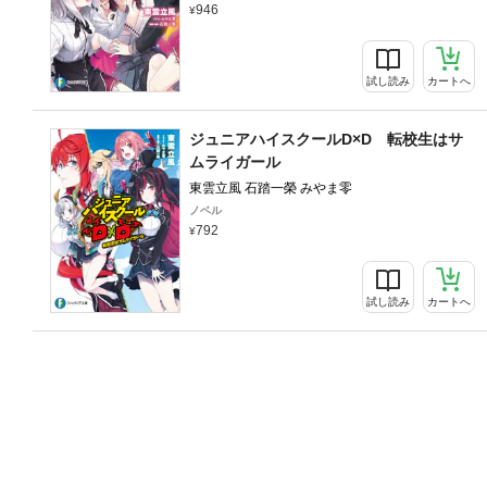
946
試し読み
カートへ
ジュニアハイスクールD×D 転校生はサ
ムライガール
東雲立風 石踏一榮 みやま零
ノベル
792
試し読み
カートへ