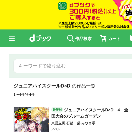
作品検索
カート
ジュニアハイスクールD×D
の作品一覧
1〜4件/全
4
件
ジュニアハイスクールD×D 4 全
最新刊
国大会のブルームガーデン
東雲立風 石踏一榮 みやま零
ノベル