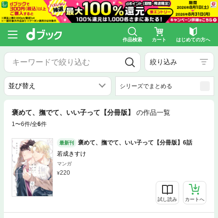
作品検索
カート
はじめての方へ
絞り込み
シリーズでまとめる
褒めて、撫でて、いい子って【分冊版】
の作品一覧
1〜6件/全
6
件
褒めて、撫でて、いい子って【分冊版】6話
最新刊
若成きすけ
マンガ
220
試し読み
カートへ