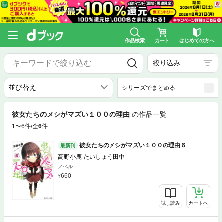
作品検索
カート
はじめての方へ
絞り込み
シリーズでまとめる
彼女たちのメシがマズい１００の理由
の作品一覧
1〜6件/全
6
件
彼女たちのメシがマズい１００の理由６
最新刊
高野小鹿 たいしょう田中
ノベル
660
試し読み
カートへ