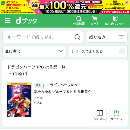
作品検索
カート
はじめての方へ
絞り込み
シリーズでまとめる
ドラゴンハーフRPG
の作品一覧
1〜1件/全
1
件
ドラゴンハーフRPG
最新刊
清松みゆき グループＳＮＥ 見田竜介
ノベル
854
試し読み
カートへ