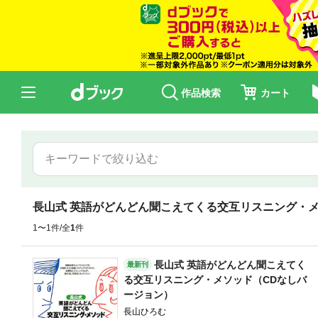
作品検索
カート
長山式 英語がどんどん聞こえてくる交互リスニング・
1〜1件/全
1
件
長山式 英語がどんどん聞こえてく
最新刊
る交互リスニング・メソッド（CDなしバ
ージョン）
長山ひろむ