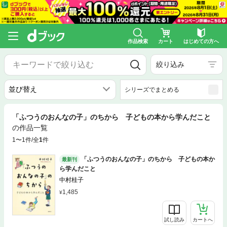
作品検索
カート
はじめての方へ
絞り込み
シリーズでまとめる
「ふつうのおんなの子」のちから 子どもの本から学んだこと
の作品一覧
1〜1件/全
1
件
「ふつうのおんなの子」のちから 子どもの本か
最新刊
ら学んだこと
中村桂子
1,485
試し読み
カートへ