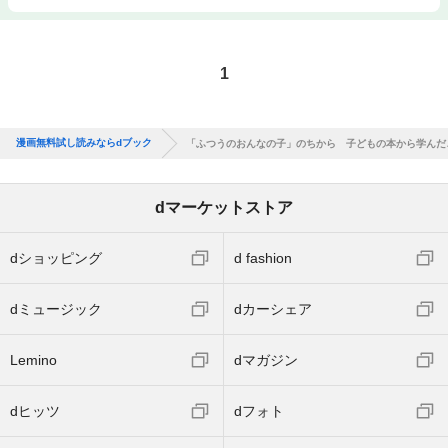
1
漫画無料試し読みならdブック
「ふつうのおんなの子」のちから 子どもの本から学んだ
dマーケットストア
dショッピング
d fashion
dミュージック
dカーシェア
Lemino
dマガジン
dヒッツ
dフォト