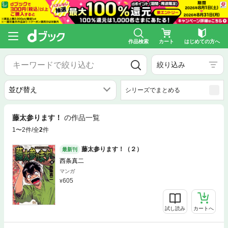
作品検索
カート
はじめての方へ
絞り込み
シリーズでまとめる
藤太参ります！
の作品一覧
1〜2件/全
2
件
藤太参ります！（２）
最新刊
西条真二
マンガ
605
試し読み
カートへ