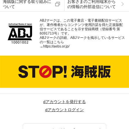
海賊版に関する取り組みに
お客さまのご利用端末から
ついて
の情報の外部送信について
ABJマークは、この電子書店・電子書籍配信サービス
が、著作権者からコンテンツ使用許諾を得た正規版配
信サービスであることを示す登録商標（登録番号 第
6091713号）です。
ABJマークの詳細、ABJマークを掲示しているサービス
の一覧はこちら
→
https://aebs.or.jp/
dアカウントを発行する
dアカウントログイン