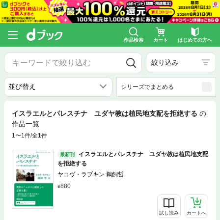
作品検索
カート
はじめての方へ
絞り込み
シリーズでまとめる
イスラエルとパレスチナ ユダヤ教は植民地支配を拒絶する
の
作品一覧
1〜1件/全
1
件
イスラエルとパレスチナ ユダヤ教は植民地支配
最新刊
を拒絶する
ヤコヴ・ラブキン 鵜飼哲
880
試し読み
カートへ