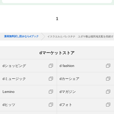
1
漫画無料試し読みならdブック
イスラエルとパレスチナ ユダヤ教は植民地支配を拒絶す
dマーケットストア
dショッピング
d fashion
dミュージック
dカーシェア
Lemino
dマガジン
dヒッツ
dフォト