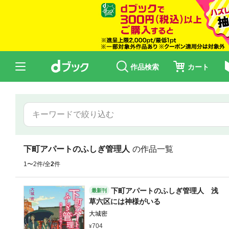
作品検索
カート
下町アパートのふしぎ管理人
の作品一覧
1〜2件/全
2
件
下町アパートのふしぎ管理人 浅
最新刊
草六区には神様がいる
大城密
704