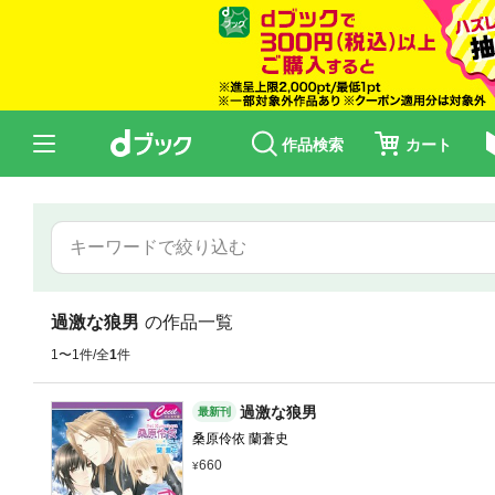
作品検索
カート
過激な狼男
の作品一覧
1〜1件/全
1
件
過激な狼男
最新刊
桑原伶依 蘭蒼史
660