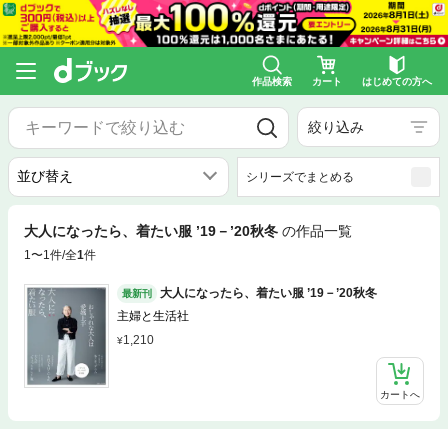
作品検索
カート
はじめての方へ
絞り込み
シリーズでまとめる
大人になったら、着たい服 ’19－’20秋冬
の作品一覧
1〜1件/全
1
件
大人になったら、着たい服 ’19－’20秋冬
最新刊
主婦と生活社
1,210
カートへ