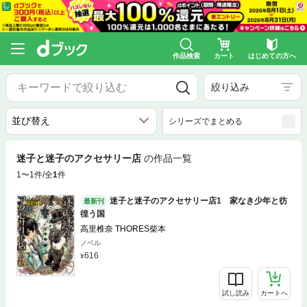
作品検索
カート
はじめての方へ
絞り込み
シリーズでまとめる
迷子と迷子のアクセサリー店
の作品一覧
1〜1件/全
1
件
迷子と迷子のアクセサリー店1 家なき少年と彷
最新刊
徨う国
高里椎奈 THORES柴本
ノベル
616
試し読み
カートへ