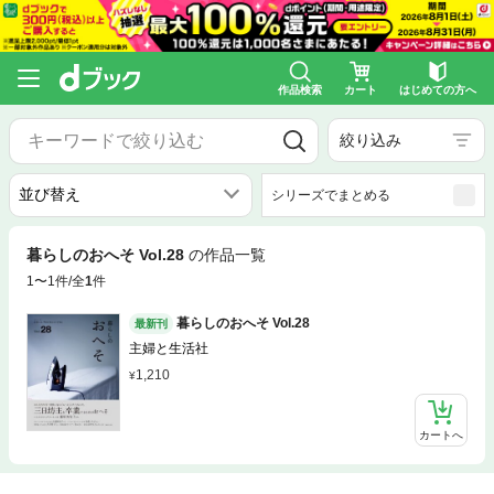
作品検索
カート
はじめての方へ
絞り込み
シリーズでまとめる
暮らしのおへそ Vol.28
の作品一覧
1〜1件/全
1
件
暮らしのおへそ Vol.28
最新刊
主婦と生活社
1,210
カートへ