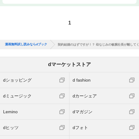
1
漫画無料試し読みならdブック
契約結婚のはずですが！？ 幼なじみの敏腕社長が離して
dマーケットストア
dショッピング
d fashion
dミュージック
dカーシェア
Lemino
dマガジン
dヒッツ
dフォト