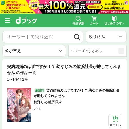
作品検索
カート
はじめての方へ
絞り込み
シリーズでまとめる
契約結婚のはずですが！？ 幼なじみの敏腕社長が離してくれま
せん
の作品一覧
1〜1件/全
1
件
契約結婚のはずですが！？ 幼なじみの敏腕社長
最新刊
が離してくれません
桐野りの 蝶野飛沫
550
カートへ