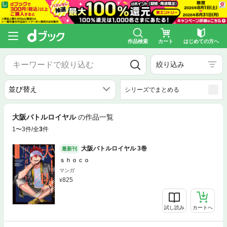
作品検索
カート
はじめての方へ
絞り込み
シリーズでまとめる
大阪バトルロイヤル
の作品一覧
1〜3件/全
3
件
大阪バトルロイヤル 3巻
最新刊
ｓｈｏｃｏ
マンガ
825
試し読み
カートへ