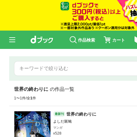
作品検索
カート
世界の終わりに
の作品一覧
1〜1件/全
1
件
世界の終わりに
最新刊
よしだ斑鳩
マンガ
528