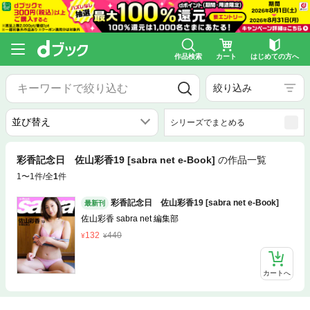
作品検索
カート
はじめての方へ
絞り込み
シリーズでまとめる
彩香記念日 佐山彩香19 [sabra net e-Book]
の作品一覧
1〜1件/全
1
件
彩香記念日 佐山彩香19 [sabra net e-Book]
最新刊
佐山彩香 sabra net 編集部
132
440
カートへ