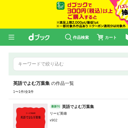
作品検索
カート
英語でよむ万葉集
の作品一覧
1〜1件/全
1
件
英語でよむ万葉集
最新刊
リービ英雄
902