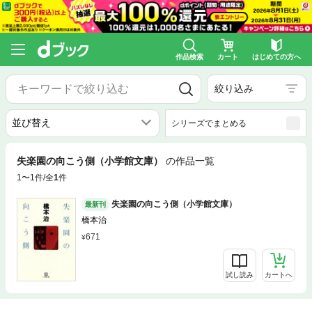
作品検索
カート
はじめての方へ
絞り込み
シリーズでまとめる
失楽園の向こう側（小学館文庫）
の作品一覧
1〜1件/全
1
件
失楽園の向こう側（小学館文庫）
最新刊
橋本治
671
試し読み
カートへ