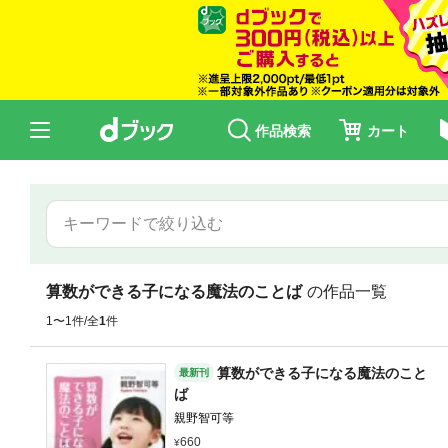
作品検索
カート
算数ができる子になる魔法のことば
の作品一覧
1〜1件/全
1
件
算数ができる子になる魔法のこと
最新刊
ば
親野智可等
660