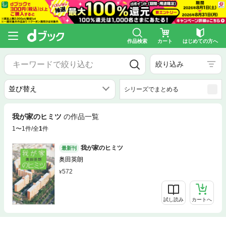
作品検索
カート
はじめての方へ
絞り込み
シリーズでまとめる
我が家のヒミツ
の作品一覧
1〜1件/全
1
件
我が家のヒミツ
最新刊
奥田英朗
572
試し読み
カートへ