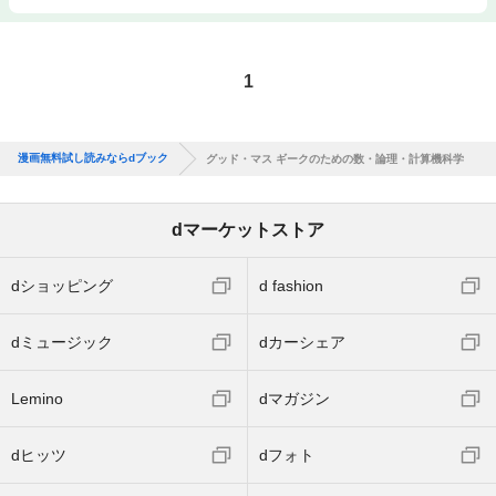
1
漫画無料試し読みならdブック
グッド・マス ギークのための数・論理・計算機科学
dマーケットストア
dショッピング
d fashion
dミュージック
dカーシェア
Lemino
dマガジン
dヒッツ
dフォト