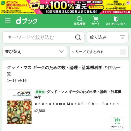
作品検索
カート
はじめての方へ
絞り込み
シリーズでまとめる
グッド・マス ギークのための数・論理・計算機科学
の作品一
覧
1〜1件/全
1
件
グッド・マス ギークのための数・論理・計算機
最新刊
科学
ｃｏｃｏａｔｏｍｏ ＭａｒｋＣ．Ｃｈｕ－Ｃａｒｒｏｌ
ｌ
2,860
カートへ