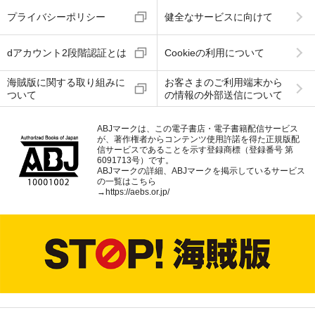
プライバシーポリシー
健全なサービスに向けて
dアカウント2段階認証とは
Cookieの利用について
海賊版に関する取り組みに
お客さまのご利用端末から
ついて
の情報の外部送信について
ABJマークは、この電子書店・電子書籍配信サービス
が、著作権者からコンテンツ使用許諾を得た正規版配
信サービスであることを示す登録商標（登録番号 第
6091713号）です。
ABJマークの詳細、ABJマークを掲示しているサービス
の一覧はこちら
→
https://aebs.or.jp/