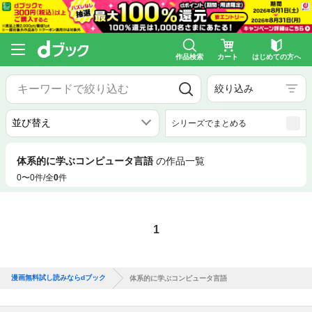
作品検索
カート
はじめての方へ
絞り込み
シリーズでまとめる
体系的に学ぶコンピュータ言語
の作品一覧
0〜0件/全
0
件
1
漫画無料試し読みならdブック
体系的に学ぶコンピュータ言語