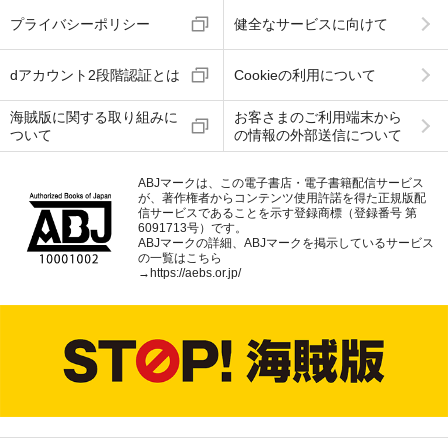
プライバシーポリシー
健全なサービスに向けて
dアカウント2段階認証とは
Cookieの利用について
海賊版に関する取り組みに
お客さまのご利用端末から
ついて
の情報の外部送信について
ABJマークは、この電子書店・電子書籍配信サービス
が、著作権者からコンテンツ使用許諾を得た正規版配
信サービスであることを示す登録商標（登録番号 第
6091713号）です。
ABJマークの詳細、ABJマークを掲示しているサービス
の一覧はこちら
→
https://aebs.or.jp/