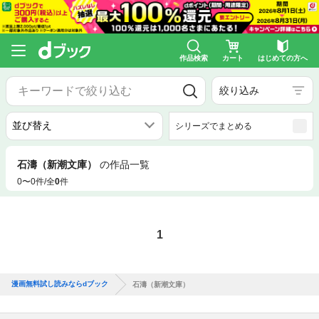
作品検索
カート
はじめての方へ
絞り込み
シリーズでまとめる
石濤（新潮文庫）
の作品一覧
0〜0件/全
0
件
1
漫画無料試し読みならdブック
石濤（新潮文庫）