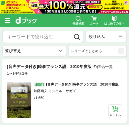
作品検索
カート
はじめての方へ
絞り込み
シリーズでまとめる
[音声データ付き]時事フランス語 2010年度版
の作品一覧
1〜1件/全
1
件
[音声データ付き]時事フランス語 2010年度版
最新刊
加藤晴久 ミシェル・サガズ
1,650
カートへ