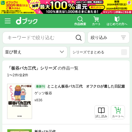
作品検索
カート
はじめての方へ
絞り込み
シリーズでまとめる
「板谷バカ三代」シリーズ
の作品一覧
1〜2件/全
2
件
とことん板谷バカ三代 オフクロが遺した日記篇
最新刊
ゲッツ板谷
836
試し読み
カートへ
板谷バカ三代