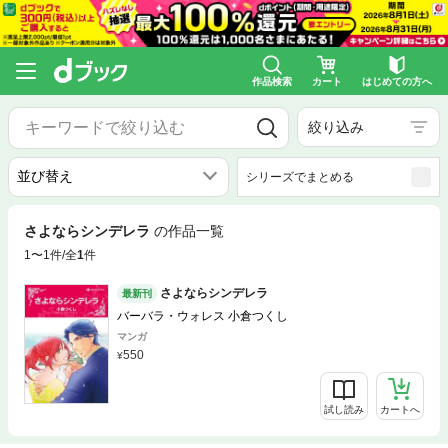
作品検索
カート
はじめての方へ
絞り込み
シリーズでまとめる
さよならシンデレラ
の作品一覧
1〜1件/全
1
件
さよならシンデレラ
最新刊
バーバラ・ウォレス 小倉つくし
マンガ
550
試し読み
カートへ