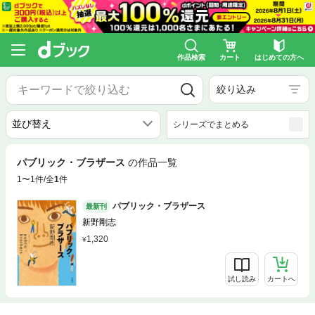
作品検索
カート
はじめての方へ
絞り込み
シリーズでまとめる
パブリック・ブラザース
の作品一覧
1〜1件/全
1
件
パブリック・ブラザース
最新刊
新野剛志
1,320
試し読み
カートへ