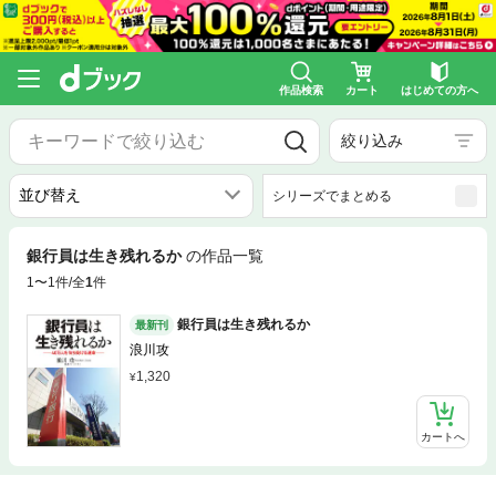
作品検索
カート
はじめての方へ
絞り込み
シリーズでまとめる
銀行員は生き残れるか
の作品一覧
1〜1件/全
1
件
銀行員は生き残れるか
最新刊
浪川攻
1,320
カートへ