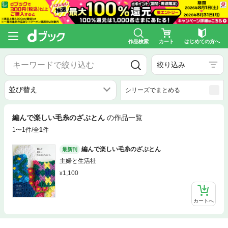
作品検索
カート
はじめての方へ
絞り込み
シリーズでまとめる
編んで楽しい毛糸のざぶとん
の作品一覧
1〜1件/全
1
件
編んで楽しい毛糸のざぶとん
最新刊
主婦と生活社
1,100
カートへ