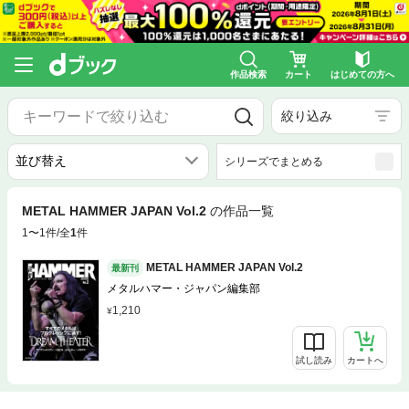
作品検索
カート
はじめての方へ
絞り込み
シリーズでまとめる
METAL HAMMER JAPAN Vol.2
の作品一覧
1〜1件/全
1
件
METAL HAMMER JAPAN Vol.2
最新刊
メタルハマー・ジャパン編集部
1,210
試し読み
カートへ