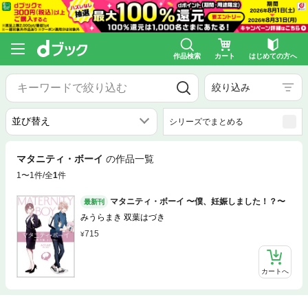
作品検索
カート
はじめての方へ
絞り込み
シリーズでまとめる
マタニティ・ボーイ
の作品一覧
1〜1件/全
1
件
マタニティ・ボーイ 〜僕、妊娠しました！？〜
最新刊
みうらまき 双葉はづき
715
カートへ