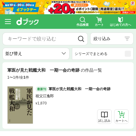
作品検索
カート
はじめての方へ
絞り込み
シリーズでまとめる
軍医が見た戦艦大和 一期一会の奇跡
の作品一覧
1〜1件/全
1
件
軍医が見た戦艦大和 一期一会の奇跡
最新刊
祖父江逸郎
1,870
試し読み
カートへ