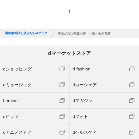
1
漫画無料試し読みならdブック
軍医が見た戦艦大和 一期一会の奇跡
dマーケットストア
dショッピング
d fashion
dミュージック
dカーシェア
Lemino
dマガジン
dヒッツ
dフォト
dアニメストア
dヘルスケア