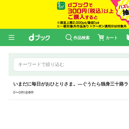
作品検索
カート
いまだに毎日がおひとりさま。―ぐうたら独身三十路ラ
0〜0件/全
0
件